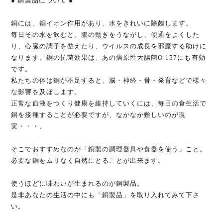
● 銅製品について ●
銅には、銅イオン作用があり、水をきれいに除菌します。
毎日その水を飲むと、腸の動きをうながし、便通をよくした
り、心臓の調子を整えたり、ウイルスの成長を邪魔する助けに
なります。銅の抗菌効果は、あの病原性大腸菌O-157にも有効
です。
私たちの体は銅が不足すると、脳・神経・骨・発育などで様々
な影響を及ぼします。
正常な血液をつくり健康を維持していくには、毎日の食生活で
銅を接種することが必要ですが、なかなか難しいのが現
実・・・。
そこでおすすめなのが「銅製の調理器具や食器を使う」こと。
必要な銅をムリなく自然にとることが出来ます。
使うほどに味わいが生まれるのが銅製品。
是非あなたの生活の中にも「銅製品」を取り入れてみて下さ
い。